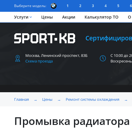
Выберите модель:
1
2
3
4
5
6
Услуги
Цены
Акции
Калькулятор ТО
О
Сертифициров
Москва, Ленинский
проспект, 83Б
С 10:00 до 2
Схема проезда
Воскресень
Главная
→
Цены
→
Ремонт системы охлаждения
→
Промывка радиатор