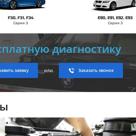
F30, F31, F34
E90, E91, E92, E93
Серия 3
Серия 3
сплатную диагностику
или
авить заявку
Заказать звонок
ны