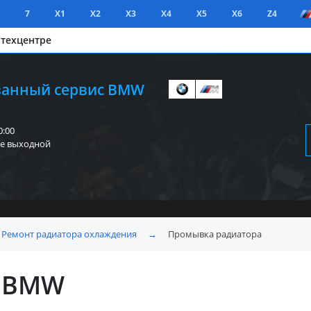
7
X1
X2
X3
X4
X5
X6
Z4
 техцентре
анный сервис BMW
0:00
е выходной
Ремонт радиатора охлаждения
→
Промывка радиатора
а BMW