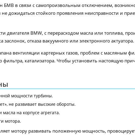
ин БМВ в связи с самопроизвольным отключением, возникн
м не дожидаться стойкого проявления неисправности и при
ти двигателя BMW, с перерасходом масла или топлива, прои
а заслонок, отказа вакуумного или электронного актуатора.
апана вентиляции картерных газов, проблем с масляным фи
го фильтра, катализатора. Чтобы установить настоящую пр
ны
нной мощности турбины.
ет», не развивает высокие обороты.
 масла на корпусе агрегата.
ги мотора.
оляет мотору развивать положенную мощность, провоцируе