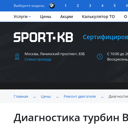
Выберите модель:
1
2
3
4
5
6
Услуги
Цены
Акции
Калькулятор ТО
О
Сертифициров
Москва, Ленинский
проспект, 83Б
С 10:00 до 2
Схема проезда
Воскресень
Главная
→
Цены
→
Ремонт двигателя
→
Диагности
Диагностика турбин