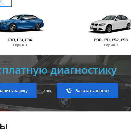
ия
F30, F31, F34
E90, E91, E92, E93
Серия 3
Серия 3
сплатную диагностику
или
авить заявку
Заказать звонок
ны