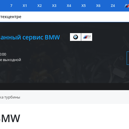
7
X1
X2
X3
X4
X5
X6
Z4
 техцентре
анный сервис BMW
0:00
е выходной
ка турбины
 BMW