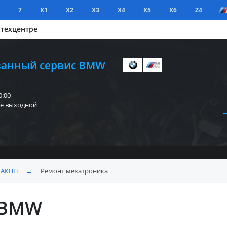
7
X1
X2
X3
X4
X5
X6
Z4
 техцентре
анный сервис BMW
0:00
е выходной
 АКПП
→
Ремонт мехатроника
 BMW