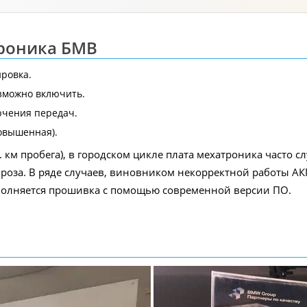
роника БМВ
ровка.
зможно включить.
ючения передач.
овышенная).
 км пробега), в городском цикле плата мехатроника часто сл
мороза. В ряде случаев, виновником некорректной работы А
полняется прошивка с помощью современной версии ПО.