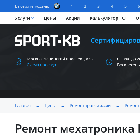
Выберите модель:
1
2
3
4
5
6
Услуги
Цены
Акции
Калькулятор ТО
О
Сертифициров
Москва, Ленинский
проспект, 83Б
С 10:00 до 2
Схема проезда
Воскресень
Главная
→
Цены
→
Ремонт трансмиссии
→
Ремонт
Ремонт мехатроника