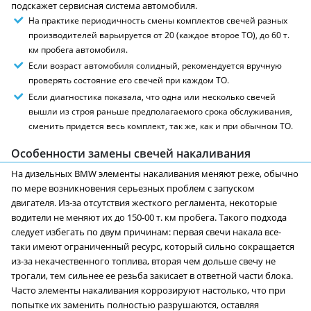
подскажет сервисная система автомобиля.
На практике периодичность смены комплектов свечей разных
производителей варьируется от 20 (каждое второе ТО), до 60 т.
км пробега автомобиля.
Если возраст автомобиля солидный, рекомендуется вручную
проверять состояние его свечей при каждом ТО.
Если диагностика показала, что одна или несколько свечей
вышли из строя раньше предполагаемого срока обслуживания,
сменить придется весь комплект, так же, как и при обычном ТО.
Особенности замены свечей накаливания
На дизельных BMW элементы накаливания меняют реже, обычно
по мере возникновения серьезных проблем с запуском
двигателя. Из-за отсутствия жесткого регламента, некоторые
водители не меняют их до 150-00 т. км пробега. Такого подхода
следует избегать по двум причинам: первая свечи накала все-
таки имеют ограниченный ресурс, который сильно сокращается
из-за некачественного топлива, вторая чем дольше свечу не
трогали, тем сильнее ее резьба закисает в ответной части блока.
Часто элементы накаливания коррозируют настолько, что при
попытке их заменить полностью разрушаются, оставляя