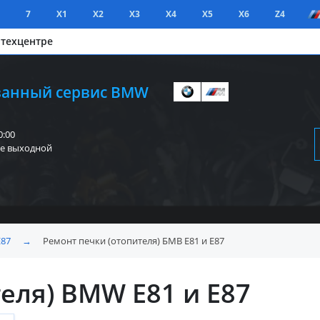
7
X1
X2
X3
X4
X5
X6
Z4
 техцентре
анный сервис BMW
0:00
е выходной
E87
→
Ремонт печки (отопителя) БМВ E81 и E87
еля) BMW E81 и E87