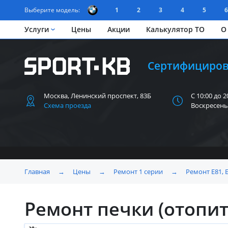
Выберите модель:
1
2
3
4
5
6
Услуги
Цены
Акции
Калькулятор ТО
О
Сертифициров
Москва, Ленинский
проспект, 83Б
С 10:00 до 2
Схема проезда
Воскресень
Главная
→
Цены
→
Ремонт 1 серии
→
Ремонт Е81, 
Ремонт печки (отопит