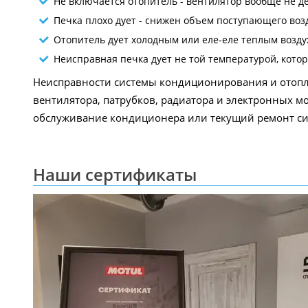
Не включается отопитель - вентилятор вообще не д
Печка плохо дует - снижен объем поступающего возду
Отопитель дует холодным или еле-еле теплым возду
Неисправная печка дует не той температурой, кото
Неисправности системы кондиционирования и отопле
вентилятора, патрубков, радиатора и электронных мо
обслуживание кондиционера или текущий ремонт си
Наши сертификаты