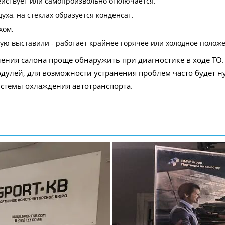
ействует или самопроизвольно отключается.
ха, на стеклах образуется конденсат.
хом.
рую выставили - работает крайнее горячее или холодное полож
ния салона проще обнаружить при диагностике в ходе ТО.
дулей, для возможности устранения проблем часто будет ну
стемы охлаждения автотранспорта.