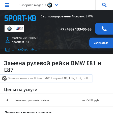
Выберите модель:
Серия
1
Серия
2
Серия
3
Серия
4
Серия
5
Сертифицированный сервис BMW
Серия
6
Серия
7
Серия
X1
Серия
X2
Серия
X3
+7 (495) 133-00-65
Серия
X4
Серия
X5
Серия
X6
Серия
Z4
Серия
M
Москва, Ленинский
проспект, 83Б
Записаться
contact@sportkb.com
Замена рулевой рейки BMW E81 и
E87
Узнать стоимость ТО на BMW 1 серии E81, E82, E87, E88
Цены на услуги
Замена рулевой рейки
от 7200 руб.
Другие модели серии