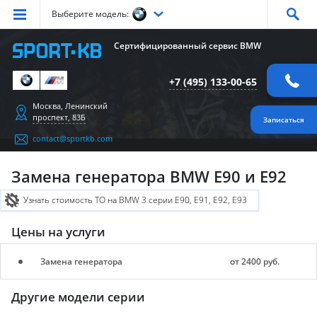
Выберите модель:
Серия
1
Серия
2
Серия
3
Серия
4
Серия
5
Сертифицированный сервис BMW
Серия
6
Серия
7
Серия
X1
Серия
X2
Серия
X3
+7 (495) 133-00-65
Серия
X4
Серия
X5
Серия
X6
Серия
Z4
Серия
M
Москва, Ленинский
проспект, 83Б
Записаться
contact@sportkb.com
Замена генератора BMW E90 и E92
Узнать стоимость ТО на BMW 3 серии E90, E91, E92, E93
Цены на услуги
Замена генератора
от 2400 руб.
Другие модели серии