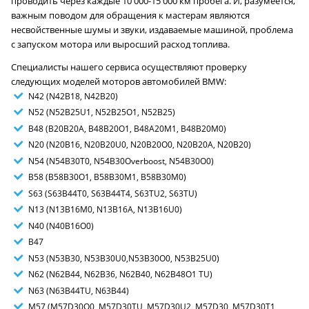
проводить через каждые 10 000-15 000 км пробега. И, разумеется,
важным поводом для обращения к мастерам являются
несвойственные шумы и звуки, издаваемые машиной, проблема
с запуском мотора или выросший расход топлива.
Специалисты нашего сервиса осуществляют проверку
следующих моделей моторов автомобилей BMW:
N42 (N42B18, N42B20)
N52 (N52B25U1, N52B25O1, N52B25)
B48 (B20B20A, B48B20O1, B48A20M1, B48B20M0)
N20 (N20B16, N20B20U0, N20B20O0, N20B20A, N20B20)
N54 (N54B30T0, N54B30Overboost, N54B30O0)
B58 (B58B30O1, B58B30M1, B58B30M0)
S63 (S63B44T0, S63B44T4, S63TU2, S63TU)
N13 (N13B16M0, N13B16A, N13B16U0)
N40 (N40B16O0)
B47
N53 (N53B30, N53B30U0,N53B30O0, N53B25U0)
N62 (N62B44, N62B36, N62B40, N62B48O1 TU)
N63 (N63B44TU, N63B44)
M57 (M57D30O0, M57D30TU, M57D30U2, M57D30, M57D30T1,