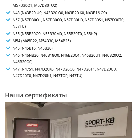
M57D30O1, M57D30TU2)
N43 (N43B20 U0, N43B20 O0, N43B20 K0, N43B16 O0)
N57 (N57D30O1, N57D30O0, N57D30U0, N57D30S1, N57D30T0,
N57TU)
N55 (N55B30O0, N55B30M0, N55B30T0, N55HP)
M54 (M45B22, M54B30, M54B25)
N45 (N45B16, N45B20)
N46 (N46NB20, N46B18O0, N46B20O1, N46B20U1, N46B20U2,
N46B20O0)
N47 (N47S1, N47D20K0, N47D20O0, N47D20T1, N47D20U0,
N47D20T0, N47D20K1, N47TOP, N47TU)
Наши сертификаты