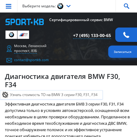
Выберите модель:
Серия
1
Серия
2
Серия
3
Серия
4
Серия
5
Сертифицированный сервис BMW
Серия
6
Серия
7
Серия
X1
Серия
X2
Серия
X3
+7 (495) 133-00-65
Серия
X4
Серия
X5
Серия
X6
Серия
Z4
Серия
M
Москва, Ленинский
проспект, 83Б
Записаться
contact@sportkb.com
Диагностика двигателя BMW F30,
F34
Узнать стоимость ТО на BMW 3 серии F30, F31, F34
Эффективная диагностика двигателя БМВ 3 серии F30, F31, F34
допустима только в условиях автомастерской, оснащенной всем
необходимым в целях проверки оборудованием. Проделанное в
необходимое время техобслуживание и диагностика ДВС BMW,
точное обнаружение поломок и их эффективное устранение
поможет избавиться от дорогостоящего ремонта.