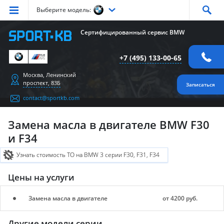
Выберите модель:
Серия
1
Серия
2
Серия
3
Серия
4
Серия
5
Сертифицированный сервис BMW
Серия
6
Серия
7
Серия
X1
Серия
X2
Серия
X3
+7 (495) 133-00-65
Серия
X4
Серия
X5
Серия
X6
Серия
Z4
Серия
M
Москва, Ленинский
проспект, 83Б
Записаться
contact@sportkb.com
Замена масла в двигателе BMW F30
и F34
Узнать стоимость ТО на BMW 3 серии F30, F31, F34
Цены на услуги
Замена масла в двигателе
от 4200 руб.
Другие модели серии