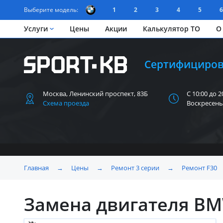
Выберите модель:
1
2
3
4
5
6
Услуги
Цены
Акции
Калькулятор ТО
О
Сертифициров
Москва, Ленинский
проспект, 83Б
С 10:00 до 2
Схема проезда
Воскресень
Главная
→
Цены
→
Ремонт 3 серии
→
Ремонт F30
Замена двигателя BM