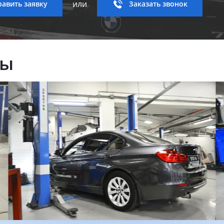
или
авить заявку
Заказать звонок
ны