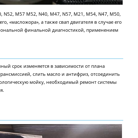
 N52, M57 M52, N40, M47, N57, M21, M54, N47, M50,
, «масложора», а также свап двигателя в случае его
ссиональной финальной диагностикой, применением
анный срок изменяется в зависимости от плана
 трансмиссией, слить масло и антифриз, отсоединить
хнологическую мойку, необходимый ремонт системы
я.