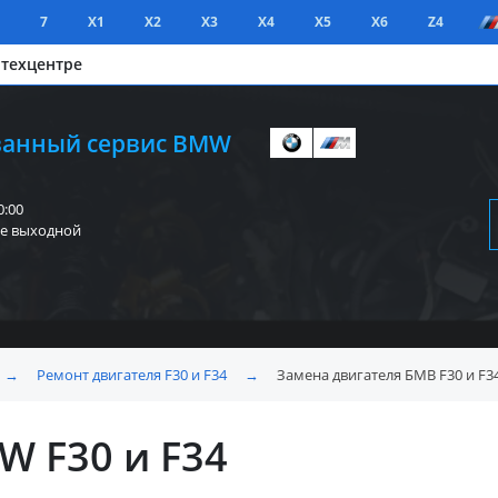
7
X1
X2
X3
X4
X5
X6
Z4
 техцентре
анный сервис BMW
0:00
е выходной
→
Ремонт двигателя F30 и F34
→
Замена двигателя БМВ F30 и F3
W F30 и F34