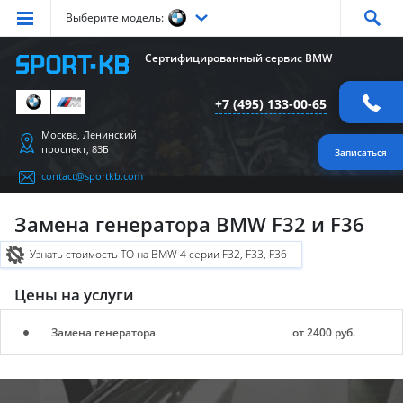
Выберите модель:
Серия
1
Серия
2
Серия
3
Серия
4
Серия
5
Сертифицированный сервис BMW
Серия
6
Серия
7
Серия
X1
Серия
X2
Серия
X3
+7 (495) 133-00-65
Серия
X4
Серия
X5
Серия
X6
Серия
Z4
Серия
M
Москва, Ленинский
проспект, 83Б
Записаться
contact@sportkb.com
Замена генератора BMW F32 и F36
Узнать стоимость ТО на BMW 4 серии F32, F33, F36
Цены на услуги
Замена генератора
от 2400 руб.