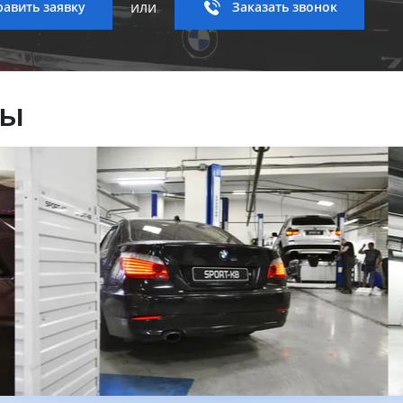
или
авить заявку
Заказать звонок
ны