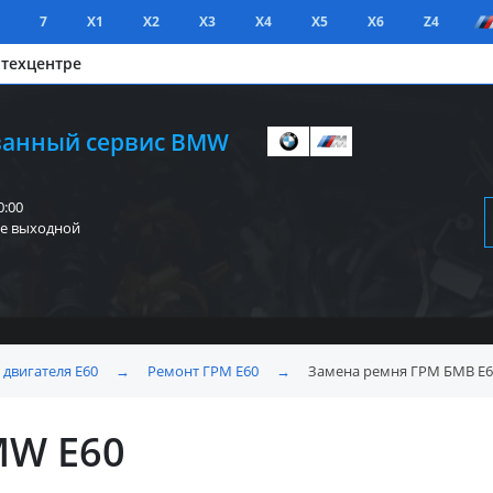
7
X1
X2
X3
X4
X5
X6
Z4
 техцентре
анный сервис BMW
0:00
е выходной
 двигателя E60
→
Ремонт ГРМ E60
→
Замена ремня ГРМ БМВ E6
MW E60