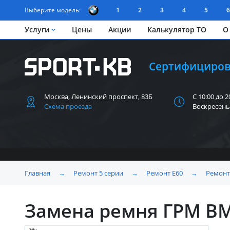
Выберите модель:
1
2
3
4
5
6
Услуги
Цены
Акции
Калькулятор ТО
О
Сертифициров
Москва, Ленинский
проспект, 83Б
С 10:00 до 2
Схема проезда
Воскресень
Главная
→
Ремонт 5 серии
→
Ремонт Е60
→
Ремонт
Замена ремня ГРМ B