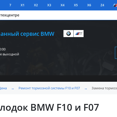
7
X1
X2
X3
X4
X5
X6
Z4
 техцентре
анный сервис BMW
0:00
е выходной
Цена
→
Ремонт тормозной системы F10 и F07
→
Замена тормоз
лодок BMW F10 и F07