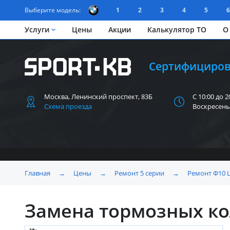
Выберите модель:
1
2
3
4
5
6
Услуги
Цены
Акции
Калькулятор ТО
О
Сертифициров
Москва, Ленинский
проспект, 83Б
С 10:00 до 2
Схема проезда
Воскресень
Главная
→
Цены
→
Ремонт 5 серии
→
Ремонт Ф10 
Замена тормозных ко