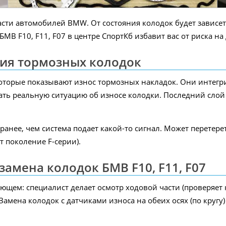
ти автомобилей BMW. От состояния колодок будет зависеть
В F10, F11, F07 в центре СпортКб избавит вас от риска на 
ия тормозных колодок
оторые показывают износ тормозных накладок. Они интегри
ать реальную ситуацию об износе колодки. Последний слой 
ранее, чем система подает какой-то сигнал. Может перетере
т поколение F-серии).
амена колодок БМВ F10, F11, F07
щем: специалист делает осмотр ходовой части (проверяет
. Замена колодок с датчиками износа на обеих осях (по кругу