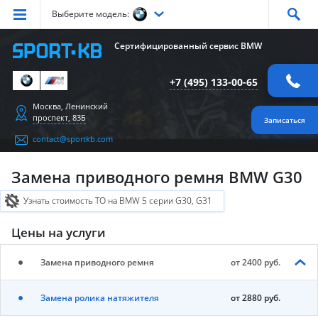
Выберите модель:
Серия
1
Серия
2
Серия
3
Серия
4
Серия
5
Сертифицированный сервис BMW
Серия
6
Серия
7
Серия
X1
Серия
X2
Серия
X3
+7 (495) 133-00-65
Серия
X4
Серия
X5
Серия
X6
Серия
Z4
Серия
M
Москва, Ленинский
проспект, 83Б
Записаться
contact@sportkb.com
Замена приводного ремня BMW G30
Узнать стоимость ТО на BMW 5 серии G30, G31
Цены на услуги
Замена приводного ремня
от 2400 руб.
Замена ролика натяжителя
от 2880 руб.