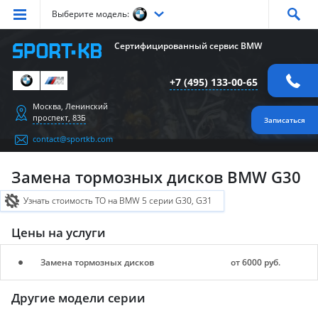
Выберите модель:
Серия
1
Серия
2
Серия
3
Серия
4
Серия
5
Сертифицированный сервис BMW
Серия
6
Серия
7
Серия
X1
Серия
X2
Серия
X3
+7 (495) 133-00-65
Серия
X4
Серия
X5
Серия
X6
Серия
Z4
Серия
M
Москва, Ленинский
проспект, 83Б
Записаться
contact@sportkb.com
Замена тормозных дисков BMW G30
Узнать стоимость ТО на BMW 5 серии G30, G31
Цены на услуги
Замена тормозных дисков
от 6000 руб.
Другие модели серии