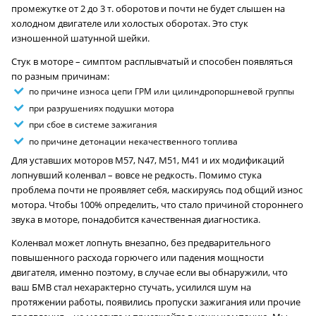
промежутке от 2 до 3 т. оборотов и почти не будет слышен на
холодном двигателе или холостых оборотах. Это стук
изношенной шатунной шейки.
Стук в моторе – симптом расплывчатый и способен появляться
по разным причинам:
по причине износа цепи ГРМ или цилиндропоршневой группы
при разрушениях подушки мотора
при сбое в системе зажигания
по причине детонации некачественного топлива
Для уставших моторов M57, N47, M51, M41 и их модификаций
лопнувший коленвал – вовсе не редкость. Помимо стука
проблема почти не проявляет себя, маскируясь под общий износ
мотора. Чтобы 100% определить, что стало причиной стороннего
звука в моторе, понадобится качественная диагностика.
Коленвал может лопнуть внезапно, без предварительного
повышенного расхода горючего или падения мощности
двигателя, именно поэтому, в случае если вы обнаружили, что
ваш БМВ стал нехарактерно стучать, усилился шум на
протяжении работы, появились пропуски зажигания или прочие