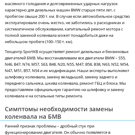
масляного голодания и долговременных ударных нагрузок
характерно для дизельных машин BMW старше пяти лет, с
пробегом свыше 200 т. км. В случае если автомобильное средство
эксплуатировали очень жестко, не заботились о расходниках и
систематичном обслуживании, капитальный ремонт мотора с
полной заменой коленвала может понадобиться даже на
небольшом пробеге (100–150 т. км).
Техцентр SportKB осуществляет ремонт дизельных и бензиновых
двигателей БМВ. Мы восстанавливаем все двигатели BMW – S55,
N46, B47, N74, M57, S63, B48, N20, N55, M47, B58, B38, N63, N52, M54,
N47, M51, B57, N54 и их модификации. Наши эксперты выполняют
шлифовку коленвала, замену вкладышей, замену заднего и
переднего сальника, шкива коленвала, ремонт ГБЦ и блока. Мы
предоставляем официальную гарантию на шлифовку и замену
коленвала и на остальные типы ремонта.
Симптомы необходимости замены
коленвала на БМВ
Ранний признак проблемы – дробный стук при
функционировании двигателя. Он обычно появляется в