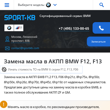
Выберите модель:
Серия
1
Серия
2
Серия
3
Серия
4
Серия
5
Сертифицированный сервис BMW
Серия
6
Серия
7
Серия
X1
Серия
X2
Серия
X3
+7 (495) 133-00-65
Серия
X4
Серия
X5
Серия
X6
Серия
Z4
Серия
M
Москва, Ленинский
проспект, 83Б
Записаться
contact@sportkb.com
Замена масла в АКПП BMW F12, F13
Узнать стоимость ТО на BMW 6 серии F12, F13, F06
Замена масла в АКПП БМВ F1,2 F13, F06 6hp21z, 8hp75x, 8hp50z,
8hp50x, 6hp26z, 8hp70z, 8hp45z, 6hp19z от надежных специалистов.
Предлагаем доступные цены на замену масла в коробке БМВ, а
также полное обслуживание АКПП ZF и GM.
Менять масло в коробке, по рекомендации производителя,