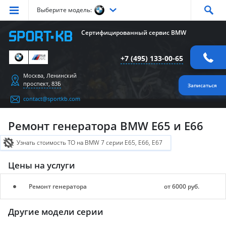
Выберите модель:
Серия
1
Серия
2
Серия
3
Серия
4
Серия
5
Сертифицированный сервис BMW
Серия
6
Серия
7
Серия
X1
Серия
X2
Серия
X3
+7 (495) 133-00-65
Серия
X4
Серия
X5
Серия
X6
Серия
Z4
Серия
M
Москва, Ленинский
проспект, 83Б
Записаться
contact@sportkb.com
Ремонт генератора BMW E65 и E66
Узнать стоимость ТО на BMW 7 серии E65, E66, E67
Цены на услуги
Ремонт генератора
от 6000 руб.
Другие модели серии