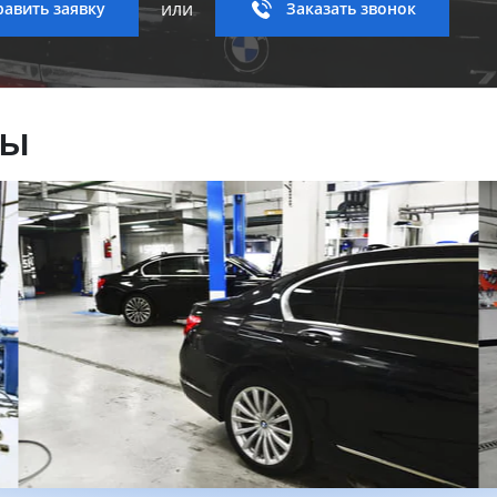
или
авить заявку
Заказать звонок
ны