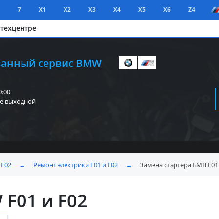
7
X1
X2
X3
X4
X5
X6
Z4
 техцентре
анный сервис BMW
0:00
е выходной
 F02
→
Ремонт электрики F01 и F02
→
Замена стартера БМВ F01 
F01 и F02