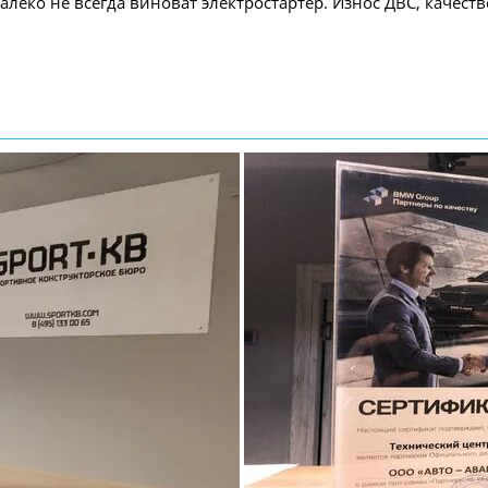
далеко не всегда виноват электростартер. Износ ДВС, качест