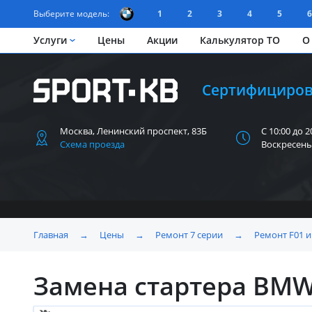
Выберите модель:
1
2
3
4
5
6
Услуги
Цены
Акции
Калькулятор ТО
О
Сертифициров
Москва, Ленинский
проспект, 83Б
С 10:00 до 2
Схема проезда
Воскресень
Главная
→
Цены
→
Ремонт 7 серии
→
Ремонт F01 и
Замена стартера BMW 