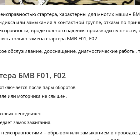
 неисправностью стартера, характерны для многих машин БМ
ендикса или замыкания в контактной группе, отказы по пр
правности, вроде полного падения производительности, «
ить только замена стартера БМВ F01, F02.
кое обслуживание, дооснащение, диагностические работы,
ера БМВ F01, F02
 отключается после пары оборотов.
еле или моторчика не слышен.
аховик неподвижен.
едает замок зажигания.
и неисправностями – обрывом или замыканием в проводке, 