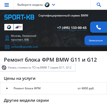
Выберите модель:
Серия
1
Серия
2
Серия
3
Серия
4
Серия
5
Сертифицированный сервис BMW
Серия
6
Серия
7
Серия
X1
Серия
X2
Серия
X3
+7 (495) 133-00-65
Серия
X4
Серия
X5
Серия
X6
Серия
Z4
Серия
M
Москва, Ленинский
проспект, 83Б
Записаться
contact@sportkb.com
Ремонт блока ФРМ BMW G11 и G12
Узнать стоимость ТО на BMW 7 серии G11, G12
Цены на услуги
Ремонт блока ФРМ
от 4800 руб.
Другие модели серии