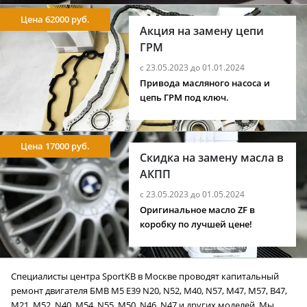
Цена 62000 руб.
Акция на замену цепи
ГРМ
с 23.05.2023 до 01.01.2024
Привода масляного насоса и
цепь ГРМ под ключ.
Цена 17000 руб.
Скидка на замену масла в
АКПП
с 23.05.2023 до 01.05.2024
Оригинальное масло ZF в
коробку по лучшей цене!
Специалисты центра SportKB в Москве проводят капитальный
ремонт двигателя БМВ M5 E39 N20, N52, M40, N57, M47, M57, B47,
M21, M52, N40, M54, N55, M50, N46, N47 и других моделей. Мы