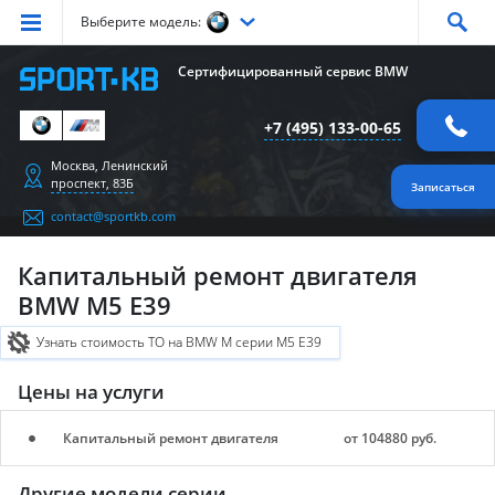
Выберите модель:
Серия
1
Серия
2
Серия
3
Серия
4
Серия
5
Сертифицированный сервис BMW
Серия
6
Серия
7
Серия
X1
Серия
X2
Серия
X3
+7 (495) 133-00-65
Серия
X4
Серия
X5
Серия
X6
Серия
Z4
Серия
M
Москва, Ленинский
проспект, 83Б
Записаться
contact@sportkb.com
Капитальный ремонт двигателя
BMW M5 E39
Узнать стоимость ТО на BMW M серии M5 E39
Цены на услуги
Капитальный ремонт двигателя
от 104880 руб.
Другие модели серии