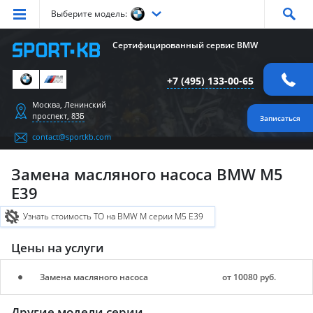
Выберите модель:
Серия
1
Серия
2
Серия
3
Серия
4
Серия
5
Сертифицированный сервис BMW
Серия
6
Серия
7
Серия
X1
Серия
X2
Серия
X3
+7 (495) 133-00-65
Серия
X4
Серия
X5
Серия
X6
Серия
Z4
Серия
M
Москва, Ленинский
проспект, 83Б
Записаться
contact@sportkb.com
Замена масляного насоса BMW M5
E39
Узнать стоимость ТО на BMW M серии M5 E39
Цены на услуги
Замена масляного насоса
от 10080 руб.
Другие модели серии