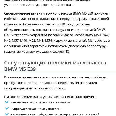
уменьшается. Иногда – до первой «сотки».
Своевременная замена масляного насоса BMW M5 E39 поможет
избежать масляного голодания. В первую очередь – вкладышей
коленвала. Технический центр SportKB осуществляет
обслуживание, ремонт, диагностику, тюнинг двигателей BMW.
Наши эксперты устраняют поломки маслонасоса BMW М50, N42,
N46, M57, М40, М52, M43, М54, и других двигателей. Мы работаем
с официальной гарантией, используем дилерскую аппаратуру,
надежные комплектующие и свежее ПО.
Сопутствующие поломки маслонасоса
BMW M5 E39
Ключевые проявления износа масляного насоса: высокий шум
при функционировании мотора, перегрев, сигнализация,
загорающаяся на холостых оборотах.
Низкое давление масла указывает на несколько причин:
изнашивание масляного нагнетателя;
повреждение датчика давления;
несоответствие требуемым характеристикам или низкий