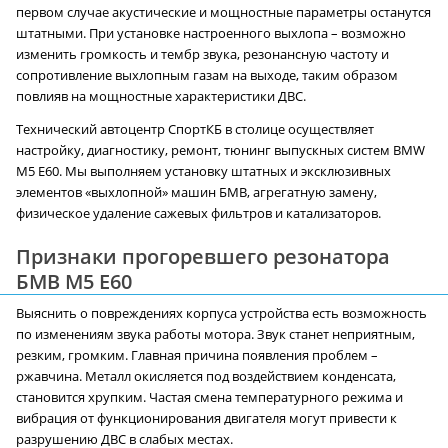
первом случае акустические и мощностные параметры останутся
штатными. При установке настроенного выхлопа – возможно
изменить громкость и тембр звука, резонансную частоту и
сопротивление выхлопным газам на выходе, таким образом
повлияв на мощностные характеристики ДВС.
Технический автоцентр СпортКБ в столице осуществляет
настройку, диагностику, ремонт, тюнинг выпускных систем BMW
M5 E60. Мы выполняем установку штатных и эксклюзивных
элементов «выхлопной» машин БМВ, агрегатную замену,
физическое удаление сажевых фильтров и катализаторов.
Признаки прогоревшего резонатора
БМВ M5 E60
Выяснить о повреждениях корпуса устройства есть возможность
по изменениям звука работы мотора. Звук станет неприятным,
резким, громким. Главная причина появления проблем –
ржавчина. Металл окисляется под воздействием конденсата,
становится хрупким. Частая смена температурного режима и
вибрация от функционирования двигателя могут привести к
разрушению ДВС в слабых местах.