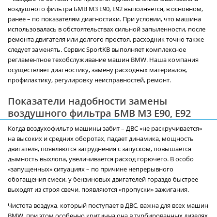
воздушного фильтра БМВ M3 E90, E92 выполняется, в основном,
ранее – по показателям диагностики. При условии, что машина
использовалась в обстоятельствах сильной запыленности, после
ремонта двигателя или долгого простоя, расходник точно также
следует заменять. Сервис SportKB выполняет комплексное
регламентное техобслуживание машин BMW. Наша компания
осуществляет диагностику, замену расходных материалов,
профилактику, регулировку неисправностей, ремонт.
Показатели надобности замены
воздушного фильтра БМВ M3 E90, E92
Когда воздухофильтр машины забит – ДВС «не раскручивается»
на высоких и средних оборотах, падает динамика, мощность
двигателя, появляются затруднения с запуском, повышается
дымность выхлопа, увеличивается расход горючего. В особо
«запущенных» ситуациях – по причине непрерывного
обогащения смеси, у бензиновых двигателей гораздо быстрее
выходят из строя свечи, появляются «пропуски» зажигания.
Чистота воздуха, который поступает в ДВС, важна для всех машин
BMW, при этом особенно критична она в турбированных дизелях,