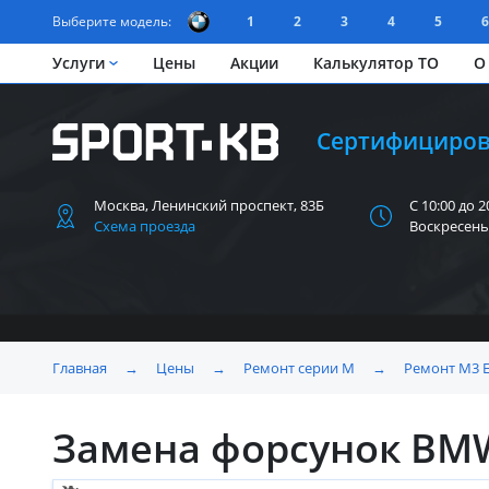
Выберите модель:
1
2
3
4
5
6
Услуги
Цены
Акции
Калькулятор ТО
О
Сертифициров
Москва, Ленинский
проспект, 83Б
С 10:00 до 2
Схема проезда
Воскресень
Главная
→
Цены
→
Ремонт серии M
→
Ремонт M3 E
Замена форсунок BMW