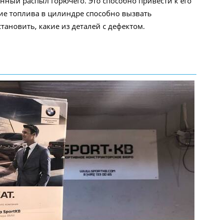
нный распыл горючего. Это способно привести к его
ние топлива в цилиндре способно вызвать
ановить, какие из деталей с дефектом.