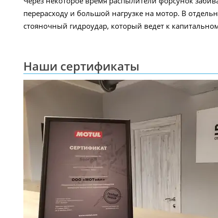
Через некоторое время распылители форсунок забива
перерасходу и большой нагрузке на мотор. В отдель
стояночный гидроудар, который ведет к капитальному
Наши сертификаты