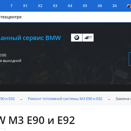
7
X1
X2
X3
X4
X5
X6
Z4
 техцентре
анный сервис BMW
0:00
е выходной
90 и E92
→
Ремонт топливной системы M3 E90 и E92
→
Замена 
 M3 E90 и E92