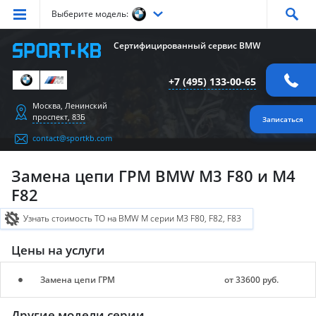
Выберите модель:
Серия
1
Серия
2
Серия
3
Серия
4
Серия
5
Сертифицированный сервис BMW
Серия
6
Серия
7
Серия
X1
Серия
X2
Серия
X3
+7 (495) 133-00-65
Серия
X4
Серия
X5
Серия
X6
Серия
Z4
Серия
M
Москва, Ленинский
проспект, 83Б
Записаться
contact@sportkb.com
Замена цепи ГРМ BMW M3 F80 и M4
F82
Узнать стоимость ТО на BMW M серии M3 F80, F82, F83
Цены на услуги
Замена цепи ГРМ
от 33600 руб.
Другие модели серии