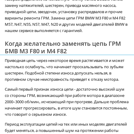
замену натяжителей, шестерен, привода масляного насоса,
приводной цепи, звездочек, установку распредвалов и прочие
варианты ремонта ГРМ. Замена цепи ГРМ BMW M3 F80 и M4 F82
M57, N47, N55, N57, M47, N20 и других моделей двигателей BMW в
нашем сервисе выполняется с гарантией.
Когда желательно заменять цепь ГРМ
БМВ M3 F80 и M4 F82
Приводная цепь через некоторое время растягивается и может
настолько ослабнуть, что начинает проскальзывать по зубьям
шестерен. Подобной степени износа допускать нельзя, в
противном случае неисправность приведет к отказу мотора.
Самый первый признак износа цепи - достаточно высокий шум
со стороны ГРМ, возникающий при работе мотора в диапазоне
2000–3000 об/мин., исчезающий при прогреве. Дальше проблема
начинает прогрессировать, в итоге шум становится постоянным,
что говорит о серьезном износе.
Период эксплуатации цепей на тех или иных моделях двигателей
будет меняться, а повышенный шум на протяжении работы