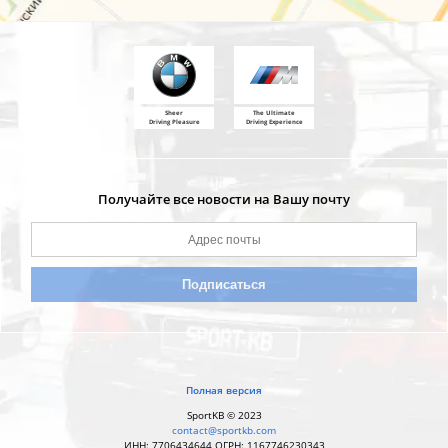
Sheer
The Ultimate
Driving Pleasure
Driving Experience
Получайте все новости на Вашу почту
Полная версия
SportKB © 2023
contact@sportkb.com
ИНН: 7706434644 ОГРН: 1167746230343