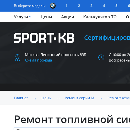
Выберите модель:
1
2
3
4
5
6
Услуги
Цены
Акции
Калькулятор ТО
О
Сертифициров
Москва, Ленинский
проспект, 83Б
С 10:00 до 2
Схема проезда
Воскресень
Главная
→
Цены
→
Ремонт серии M
→
Ремонт X5M 
Ремонт топливной си