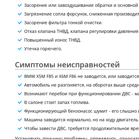
Засорение или завоздушивание обратки и основной
Загрязнение сопла форсунок, сниженная производит
Засорение фильтра тонкой очистки.
Отказ клапана ТНВД, клапана регулировки давления 
Повышенный износ ТНВД.
Утечка горючего.
Симптомы неисправностей
BMW X5M F85 и X6M F86 не заводится, или заводится
Автомобиль не разгоняется, на оборотах выше средни
Возникают перебои при функционировании ДВС - ма
В салоне стоит запах топлива.
Функционирующий бензонасос шумит - его слышно в
Машина заводится нормально, но на ходу двигатель
Чтобы завести ДВС, требуется продолжительное вре
Установить причину проблемы, определить, относитс