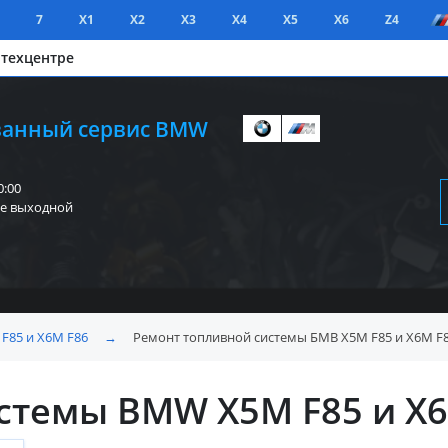
7
X1
X2
X3
X4
X5
X6
Z4
 техцентре
анный сервис BMW
0:00
е выходной
F85 и X6M F86
→
Ремонт топливной системы БМВ X5M F85 и X6M F
стемы BMW X5M F85 и X6