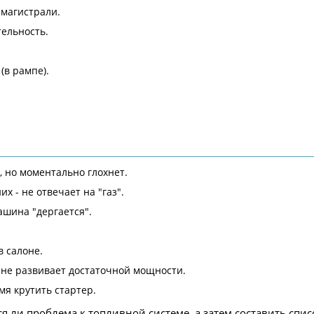
 магистрали.
ельность.
(в рампе).
, но моментально глохнет.
х - не отвечает на "газ".
шина "дергается".
 салоне.
 не развивает достаточной мощности.
мя крутить стартер.
я ли проблема к топливной системе, а затем составить сп