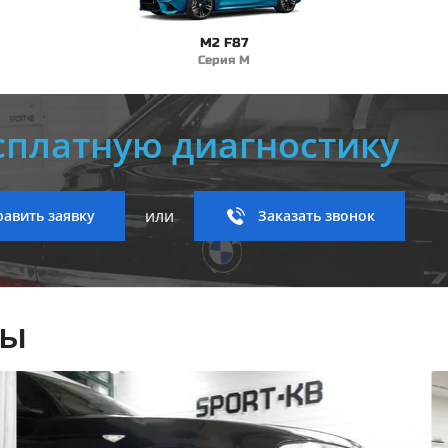
M2 F87
Серия M
сплатную диагностику
или
авить заявку
Заказать звонок
ны