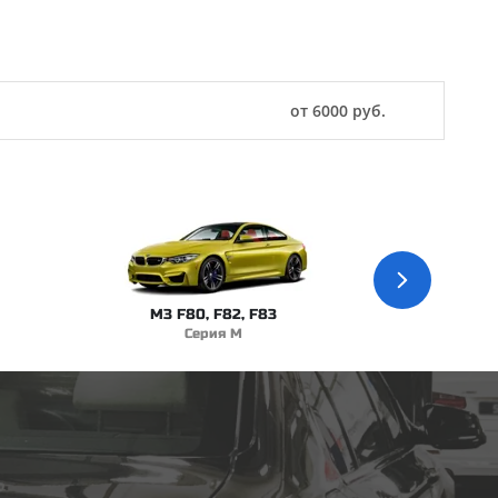
от 6000 руб.
M3 F80, F82, F83
Серия M