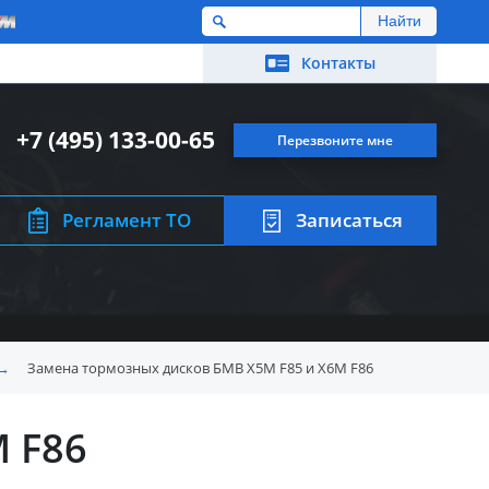
M
Контакты
+7 (495) 133-00-65
Перезвоните мне
Регламент ТО
Записаться
→
Замена тормозных дисков БМВ X5M F85 и X6M F86
 F86