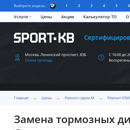
Выберите модель:
1
2
3
4
5
6
Услуги
Цены
Акции
Калькулятор ТО
О
Сертифициров
Москва, Ленинский
проспект, 83Б
С 10:00 до 2
Схема проезда
Воскресень
Главная
→
Цены
→
Ремонт серии M
→
Ремонт X5M 
Замена тормозных ди