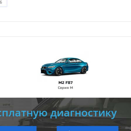
6
M2 F87
Серия M
сплатную диагностику