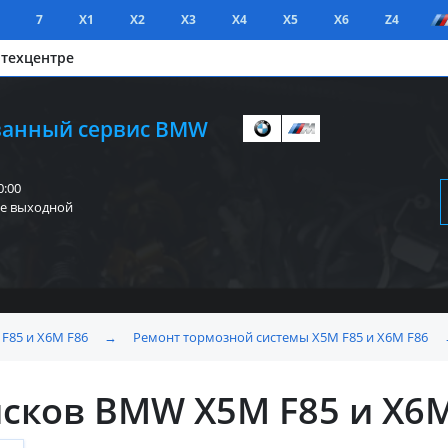
7
X1
X2
X3
X4
X5
X6
Z4
 техцентре
анный сервис BMW
0:00
е выходной
F85 и X6M F86
→
Ремонт тормозной системы X5M F85 и X6M F86
сков BMW X5M F85 и X6M