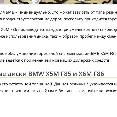
я БМВ – индивидуально. Это может зависеть от типа рези
воздействует состояние дорог, поскольку приходится гора
X6M F86 производится каждые три смены комплекта колодок
ке использования диска, таким образом пробег между сменами
новое обслуживание тормозной системы машин БМВ X5M F85
ие ведется с применением новейших дилерских средств.
ые диски BMW X5M F85 и X6M F86
 его остаточной толщиной. Данная величина указывается ин
рхность износилась на 2 мм и больше – заменяйте по возм