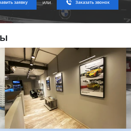
или
авить заявку
Заказать звонок
ны