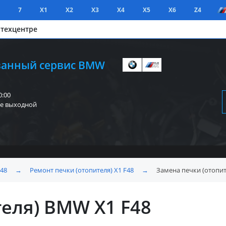
7
X1
X2
X3
X4
X5
X6
Z4
 техцентре
анный сервис BMW
0:00
е выходной
F48
→
Ремонт печки (отопителя) X1 F48
→
Замена печки (отопит
еля) BMW X1 F48