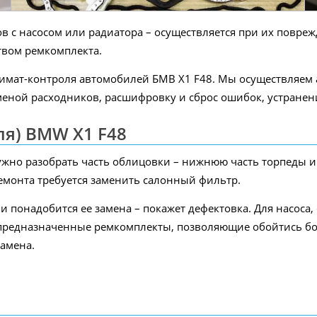
нов с насосом или радиатора – осуществляется при их пов
твом ремкомплекта.
лимат-контроля автомобилей БМВ X1 F48. Мы осуществляем
еной расходников, расшифровку и сброс ошибок, устранен
я) BMW X1 F48
ужно разобрать часть облицовки – нижнюю часть торпеды и
монта требуется заменить салонный фильтр.
 понадобится ее замена – покажет дефектовка. Для насоса,
предназначенные ремкомплекты, позволяющие обойтись бо
замена.