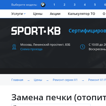
Выберите модель:
1
2
3
4
5
6
Услуги
Цены
Акции
Калькулятор ТО
О
Сертифициров
Москва, Ленинский
проспект, 83Б
С 10:00 до 2
Схема проезда
Воскресень
Главная
→
Цены
→
Ремонт серии X1
→
Ремонт X1 
Замена печки (отопит