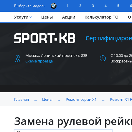
Выберите модель:
1
2
3
4
5
6
Услуги
Цены
Акции
Калькулятор ТО
О
Сертифициров
Москва, Ленинский
проспект, 83Б
С 10:00 до 2
Схема проезда
Воскресень
Главная
→
Цены
→
Ремонт серии X1
→
Ремонт X1 
Замена рулевой рейк