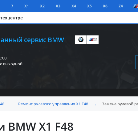
7
X1
X2
X3
X4
X5
X6
Z4
 техцентре
анный сервис BMW
0:00
е выходной
F48
→
Ремонт рулевого управления X1 F48
→
Замена рулевой р
и BMW X1 F48