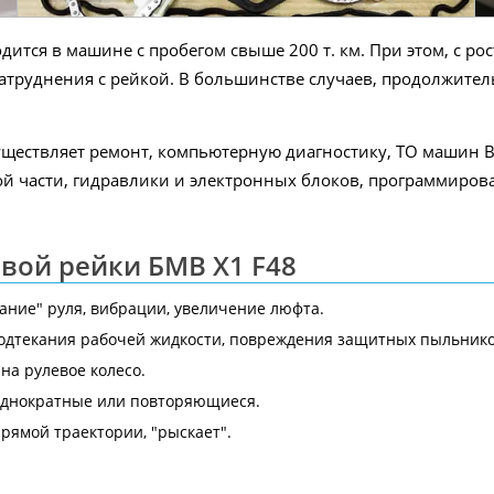
ится в машине с пробегом свыше 200 т. км. При этом, с ро
атруднения с рейкой. В большинстве случаев, продолжител
уществляет ремонт, компьютерную диагностику, ТО машин 
й части, гидравлики и электронных блоков, программирова
вой рейки БМВ X1 F48
ание" руля, вибрации, увеличение люфта.
подтекания рабочей жидкости, повреждения защитных пыльнико
на рулевое колесо.
 однократные или повторяющиеся.
рямой траектории, "рыскает".