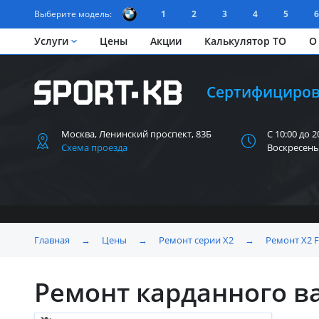
Выберите модель:
1
2
3
4
5
6
Услуги
Цены
Акции
Калькулятор ТО
О
Сертифициров
Москва, Ленинский
проспект, 83Б
С 10:00 до 2
Схема проезда
Воскресень
Главная
→
Цены
→
Ремонт серии X2
→
Ремонт X2 
Ремонт карданного в