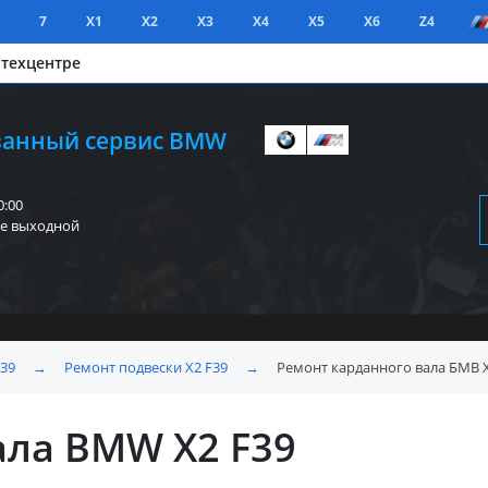
7
X1
X2
X3
X4
X5
X6
Z4
 техцентре
анный сервис BMW
0:00
е выходной
F39
→
Ремонт подвески X2 F39
→
Ремонт карданного вала БМВ X
ала BMW X2 F39