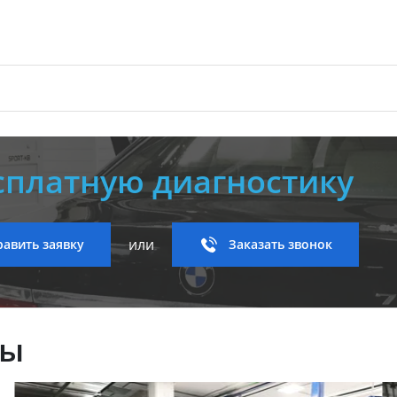
сплатную диагностику
или
авить заявку
Заказать звонок
ны