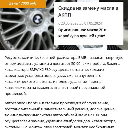
Цена 17000 руб.
Скидка на замену масла в
АКПП
с 23.05.2023 до 01.05.2024
Оригинальное масло ZF в
коробку по лучшей цене!
Ресурс каталитического нейтрализатора БМВ – зависит напрямую
от режима эксплуатации и достигает 50-90 т. км пробега. Замена
катализатора BMW X2 F39 осуществляется в нескольких
вариантах: установка нового узла, смена внутреннего
каталитического элемента и полное удаление – смена
катколлектора на пламегасители с новой персональной
прошивкой.
Автосервис СпортКБ в столице производит обслуживание,
восстановительный и заместительный ремонт, дооснащение,
тюнинг выпускных систем автомобилей BMW X2 F39. Мы
осуществляем замену, удаление лямбда зондов, катализатора,
системы ЕГР, монтаж пламегасителей, монтаж необходимых