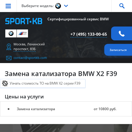
Выберите модель:
Серия
1
Серия
2
Серия
3
Серия
4
Серия
5
Сертифицированный сервис BMW
Серия
6
Серия
7
Серия
X1
Серия
X2
Серия
X3
+7 (495) 133-00-65
Серия
X4
Серия
X5
Серия
X6
Серия
Z4
Серия
M
Москва, Ленинский
проспект, 83Б
Записаться
contact@sportkb.com
Замена катализатора BMW X2 F39
Узнать стоимость ТО на BMW X2 серии F39
Цены на услуги
Замена катализатора
от 10800 руб.