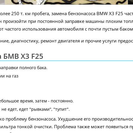
лее 250 т. км пробега, замена бензонасоса BMW X3 F25 част
 произойти при постоянной заправке машины плохим топли
т частого использования автомобиля с почти пустым баком
ие, диагностику, ремонт двигателя и прочие услуги предос
 БМВ X3 F25
аправки полного бака.
ии на газ
большое время, затем - постоянно.
е едет, едет "рывками", "тупит".
о проблему бензонасоса. Ухудшение его производительнос
фильтра тонкой очистки. Проблема также может появиться п