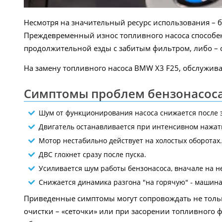
Несмотря на значительный ресурс использования – бо
Преждевременный износ топливного насоса способен
продолжительной езды с забитым фильтром, либо – о
На замену топливного насоса BMW X3 F25, обслуживан
Симптомы проблем бензонасоса
Шум от функционирования насоса снижается после з
Двигатель останавливается при интенсивном нажат
Мотор нестабильно действует на холостых оборотах.
ДВС глохнет сразу после пуска.
Усиливается шум работы бензонасоса, вначале на не
Снижается динамика разгона "на горячую" - машина н
Приведенные симптомы могут сопровождать не тольк
очистки – «сеточки» или при засорении топливного 