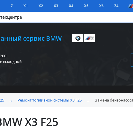
7
X1
X2
X3
X4
X5
X6
Z4
 техцентре
анный сервис BMW
0:00
е выходной
F25
→
Ремонт топливной системы X3 F25
→
Замена бензонасоса
BMW X3 F25