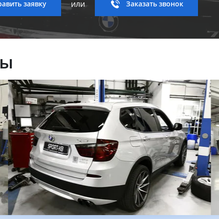
или
авить заявку
Заказать звонок
ны