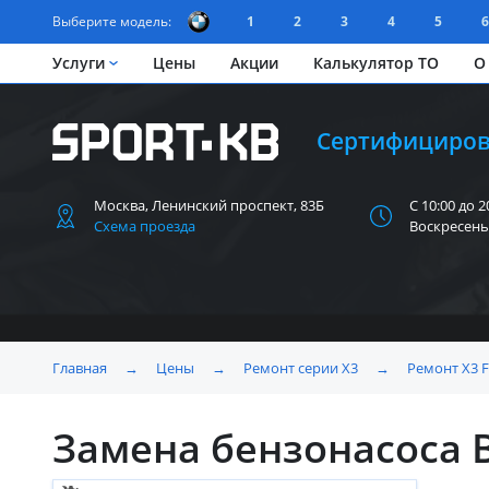
Выберите модель:
1
2
3
4
5
6
Услуги
Цены
Акции
Калькулятор ТО
О
Сертифициров
Москва, Ленинский
проспект, 83Б
С 10:00 до 2
Схема проезда
Воскресень
Главная
→
Цены
→
Ремонт серии X3
→
Ремонт X3 
Замена бензонасоса 