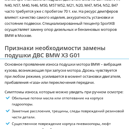
N40, N57, M40, N46, M50, M57 M52, M21, N20, M47, M54, N52, B47
часто требуется уже с пробегом 70 т. км. На ресурс демпферов
влияют: качество самого изделия, аккуратность установки и
состояние подвески. Специализированный техцентр SportKB
осуществляет замену опор дизельных и бензиновых моторов
BMW в Москве.
Признаки необходимости замены
подушки ДВС BMW X3 G01
Основное проявление износа подушки мотора BMW – вибрация
кузова, возникающая при запуске мотора. Дрожь чувствуется
при любом режиме, усиливается в момент остановки двигателя,
прибавления «газа» или переключения передачи.
Симптомы износа, которые можно увидеть при ручном осмотре:
Обильные потеки масла или отпотевание на корпусе
гидроопоры.
Заметные расслоения, трещины, следы повреждений резиновой
части детали.
Существенное повреждение корпуса пневмоопоры, люфт