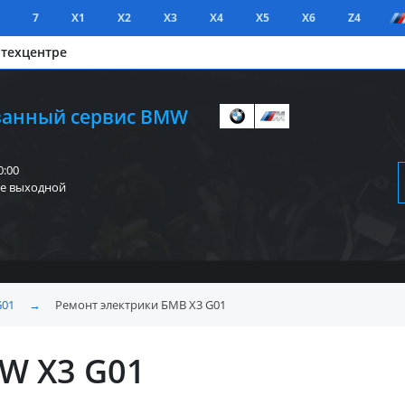
7
X1
X2
X3
X4
X5
X6
Z4
 техцентре
анный сервис BMW
0:00
е выходной
G01
→
Ремонт электрики БМВ X3 G01
W X3 G01