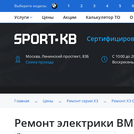
Выберите модель:
1
2
3
4
5
6
Услуги
Цены
Акции
Калькулятор ТО
О
Сертифициров
Москва, Ленинский
проспект, 83Б
С 10:00 до 2
Схема проезда
Воскресень
Главная
→
Цены
→
Ремонт серии X3
→
Ремонт X3 
Ремонт электрики BM