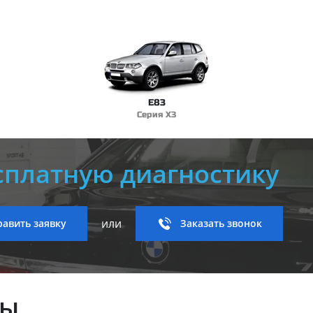
E83
Серия X3
сплатную диагностику
или
авить заявку
Заказать звонок
ны