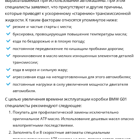
вырабатываемых при использовании автомашины. При этом
специалисты заявляют, что присутствуют и другие причины,
которые приводят к ускоренному «старению» трансмиссионной
жидкости. К таким факторам относятся упомянутое ниже:
резкие и частые старты с места;
буксировка, провоцирующая повышение температуры масла;
езда по бездорожью и в плохую погоду;
постоянное передвижение по кишащим пробками дорогам;
проникновение в масло мелких изношенных элементов деталей
трансмиссии;
езда в мороз и сильную жару;
агрессивная езда на неподготовленных для этого автомобилях;
постоянные нагрузки в силу увеличения мощности двигателя
автомобиля.
С целью увеличения времени эксплуатации коробки BMW G01
специалисты рекомендуют следующее:
Покупать для профилактической замены исключительно
оригинальное ATF-масло. Использование дешевых масел опасно
малоприятными последствиями.
Заполнять 6 и 8 скоростные автоматы специальным
полусинтетическим ATF маслом на весь период использования