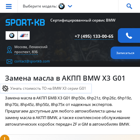
Выберите модель:
Серия
1
Серия
2
Серия
3
Серия
4
Серия
5
Сертифицированный сервис BMW
Серия
6
Серия
7
Серия
X1
Серия
X2
Серия
X3
+7 (495) 133-00-65
Серия
X4
Серия
X5
Серия
X6
Серия
Z4
Серия
M
Москва, Ленинский
проспект, 83Б
Записаться
contact@sportkb.com
Замена масла в АКПП BMW X3 G01
Узнать стоимость ТО на BMW X3 серии G01
Замена масла в АКПП БМВ X3 G01 8hp50x, 6hp21z, 6hp26z, 6hp19z,
8hp70z, 8hp45z, 8hp50z, 8hp75x от надежных экспертов.
Предлагаем доступные для любого автомобилиста цены на
замену масла в АКПП BMW, а также комплексное обслуживание
автоматических коробок передач ZF и GM в автомобилях BMW.