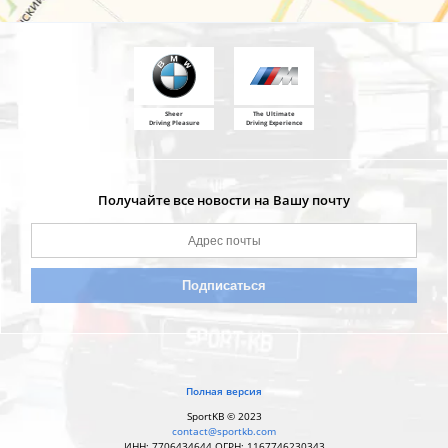
Sheer
The Ultimate
Driving Pleasure
Driving Experience
Получайте все новости на Вашу почту
Полная версия
SportKB © 2023
contact@sportkb.com
ИНН: 7706434644 ОГРН: 1167746230343