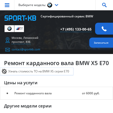
Выберите модель:
Серия
1
Серия
2
Серия
3
Серия
4
Серия
5
Сертифицированный сервис BMW
Серия
6
Серия
7
Серия
X1
Серия
X2
Серия
X3
+7 (495) 133-00-65
Серия
X4
Серия
X5
Серия
X6
Серия
Z4
Серия
M
Москва, Ленинский
проспект, 83Б
Записаться
contact@sportkb.com
Ремонт карданного вала BMW X5 E70
Узнать стоимость ТО на BMW X5 серии E70
Цены на услуги
Ремонт карданного вала
от 6000 руб.
Другие модели серии