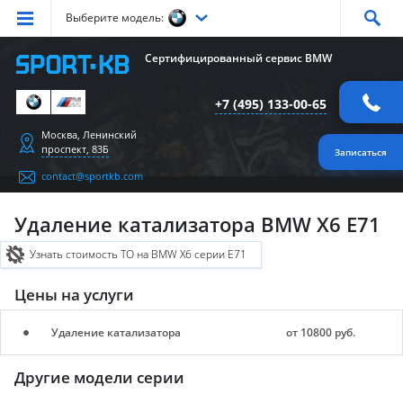
Выберите модель:
Серия
1
Серия
2
Серия
3
Серия
4
Серия
5
Сертифицированный сервис BMW
Серия
6
Серия
7
Серия
X1
Серия
X2
Серия
X3
+7 (495) 133-00-65
Серия
X4
Серия
X5
Серия
X6
Серия
Z4
Серия
M
Москва, Ленинский
проспект, 83Б
Записаться
contact@sportkb.com
Удаление катализатора BMW X6 E71
Узнать стоимость ТО на BMW X6 серии E71
Цены на услуги
Удаление катализатора
от 10800 руб.
Другие модели серии