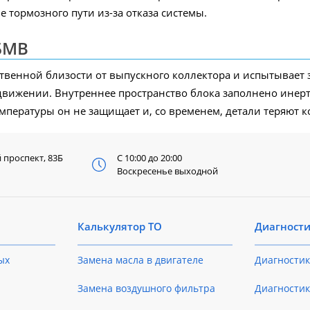
 тормозного пути из-за отказа системы.
БМВ
твенной близости от выпускного коллектора и испытывает
м движении. Внутреннее пространство блока заполнено ин
мпературы он не защищает и, со временем, детали теряют ко
й
проспект, 83Б
С 10:00 до 20:00
Воскресенье выходной
Калькулятор ТО
Диагност
ых
Замена масла в двигателе
Диагностик
Замена воздушного фильтра
Диагностик