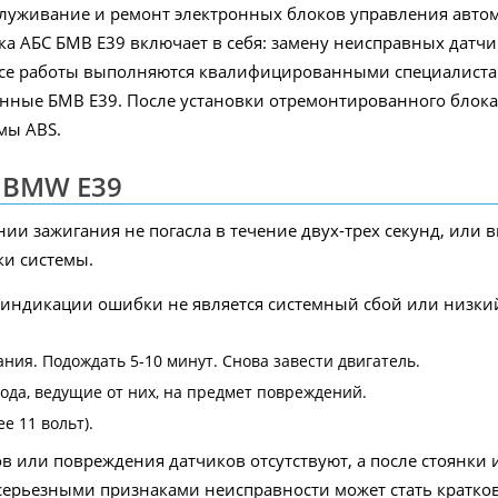
луживание и ремонт электронных блоков управления автомоби
блока АБС БМВ Е39 включает в себя: замену неисправных датч
Все работы выполняются квалифицированными специалистам
ные БМВ Е39. После установки отремонтированного блока
мы ABS.
 BMW Е39
ии зажигания не погасла в течение двух-трех секунд, или вн
и системы.
й индикации ошибки не является системный сбой или низки
ния. Подождать 5-10 минут. Снова завести двигатель.
ода, ведущие от них, на предмет повреждений.
е 11 вольт).
в или повреждения датчиков отсутствуют, а после стоянки 
ее серьезными признаками неисправности может стать крат