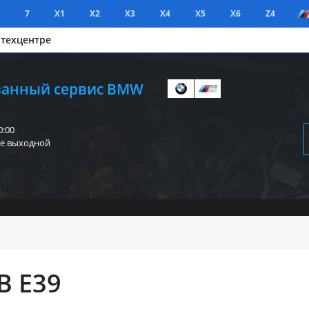
7
X1
X2
X3
X4
X5
X6
Z4
 техцентре
анный сервис BMW
0:00
е выходной
В Е39