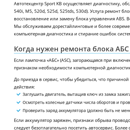
Автотехцентр Sport KB осуществляет диагностику, обс
540i, M5, 520d, 525d, 525tds, 530d). Услуга ремонт 
восстановление или замену блока управления ABS. 
Мы обслуживаем дорестайлинговые и более современ
компьютерная диагностика и стирание ошибок систе
Когда нужен ремонта блока АБС
Если лампочка «АБС» (ASC), загорающаяся при включен
признаком необходимости компьютерной диагностик
До приезда в сервис, чтобы убедиться, что причино
действия:
Заглушить двигатель, вытащив ключ из замка зажига
Осмотреть колесные датчики числа оборотов и пров
Проверить заряд аккумулятора (должно быть не мене
Если аккумулятор заряжен, признаки обрыва проводо
следует безотлагательно посетить автосервис. Бол