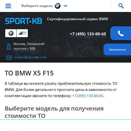
Выберите модель:
Серия
1
Серия
2
Серия
3
Серия
4
Серия
5
Сертифицированный сервис BMW
Серия
6
Серия
7
Серия
X1
Серия
X2
Серия
X3
+7 (495) 133-00-65
Серия
X4
Серия
X5
Серия
X6
Серия
Z4
Серия
M
Москва, Ленинский
проспект, 83Б
Записаться
contact@sportkb.com
ТО BMW X5 F15
В таблице вы можете узнать приблизительную стоимость ТО
BMW. Для более детального просчета цены в зависимости от
комплектации звоните по телефону:
+7 (495) 133-00-65
.
Выберите модель для получения
стоимости ТО