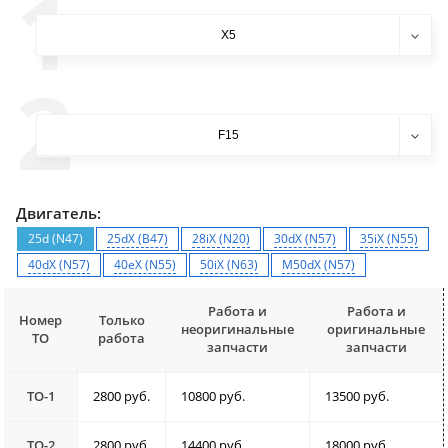
1
2
Двигатель:
25d (N47)
25dX (B47)
28iX (N20)
30dX (N57)
35iX (N55)
40dX (N57)
40eX (N55)
50iX (N63)
M50dX (N57)
Работа и
Работа и
Номер
Только
неоригинальные
оригинальные
ТО
работа
запчасти
запчасти
ТО-1
2800 руб.
10800 руб.
13500 руб.
ТО-2
2800 руб.
14400 руб.
18000 руб.