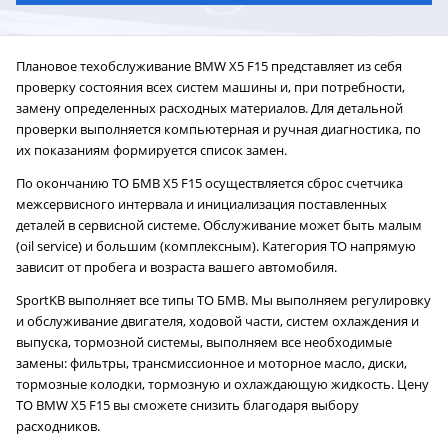
ТО-4
ТО-4
ТО-4
ТО-4
ТО-4
ТО-4
ТО-4
ТО-4
2800 руб.
4900 руб.
2800 руб.
5900 руб.
2800 руб.
2800 руб.
7800 руб.
2800 руб.
14400 руб.
18914 руб.
14400 руб.
22774 руб.
14400 руб.
14400 руб.
26634 руб.
14400 руб.
15840 руб.
20805 руб.
15840 руб.
25051 руб.
15840 руб.
15840 руб.
29297 руб.
15840 руб.
ТО-5
ТО-5
ТО-5
ТО-5
ТО-5
ТО-5
ТО-5
ТО-5
2800 руб.
2800 руб.
2800 руб.
2800 руб.
2800 руб.
2800 руб.
2800 руб.
2800 руб.
10800 руб.
10800 руб.
10800 руб.
10800 руб.
10800 руб.
10800 руб.
10800 руб.
10800 руб.
13500 руб.
13500 руб.
13500 руб.
13500 руб.
13500 руб.
13500 руб.
13500 руб.
13500 руб.
Плановое техобслуживание BMW X5 F15 представляет из себя
проверку состояния всех систем машины и, при потребности,
замену определенных расходных материалов. Для детальной
проверки выполняется компьютерная и ручная диагностика, по
их показаниям формируется список замен.
По окончанию ТО БМВ X5 F15 осуществляется сброс счетчика
межсервисного интервала и инициализация поставленных
деталей в сервисной системе. Обслуживание может быть малым
(oil service) и большим (комплексным). Категория ТО напрямую
зависит от пробега и возраста вашего автомобиля.
SportKB выполняет все типы ТО БМВ. Мы выполняем регулировку
и обслуживание двигателя, ходовой части, систем охлаждения и
выпуска, тормозной системы, выполняем все необходимые
замены: фильтры, трансмиссионное и моторное масло, диски,
тормозные колодки, тормозную и охлаждающую жидкость. Цену
ТО BMW X5 F15 вы сможете снизить благодаря выбору
расходников.