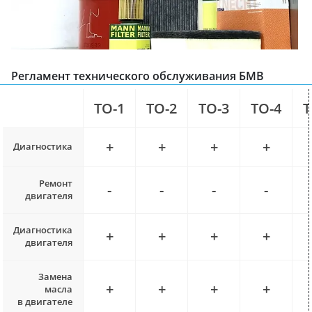
Регламент технического обслуживания БМВ
ТО-1
ТО-2
ТО-3
ТО-4
Т
+
+
+
+
Диагностика
Ремонт
-
-
-
-
двигателя
Диагностика
+
+
+
+
двигателя
Замена
+
+
+
+
масла
в двигателе