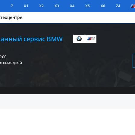
7
X1
X2
X3
X4
X5
X6
Z4
 техцентре
анный сервис BMW
0:00
е выходной