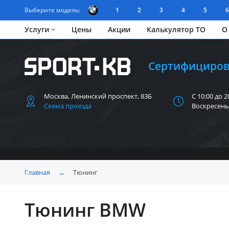
Выберите модель:
1
2
3
4
5
6
Услуги
Цены
Акции
Калькулятор ТО
О
Сертифициров
Москва, Ленинский
проспект, 83Б
С 10:00 до 2
Схема проезда
Воскресень
Главная
→
Тюнинг
Тюнинг BMW