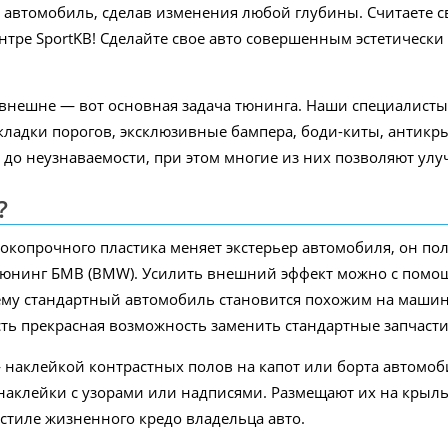
 автомобиль, сделав изменения любой глубины. Считаете 
тре SportKB! Сделайте свое авто совершенным эстетически
внешне — вот основная задача тюнинга. Наши специалисты
акладки порогов, эксклюзивные бампера, боди-киты, антик
 до неузнаваемости, при этом многие из них позволяют ул
?
окопрочного пластика меняет экстерьер автомобиля, он по
 тюнинг БМВ (BMW). Усилить внешний эффект можно с пом
ему стандартный автомобиль становится похожим на машин
ть прекрасная возможность заменить стандартные запчасти
наклейкой контрастных полов на капот или борта автомоб
аклейки с узорами или надписями. Размещают их на крылья
 стиле жизненного кредо владельца авто.