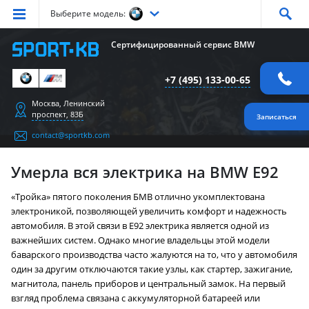
Выберите модель:
Серия
1
Серия
2
Серия
3
Серия
4
Серия
5
Сертифицированный сервис BMW
Серия
6
Серия
7
Серия
X1
Серия
X2
Серия
X3
+7 (495) 133-00-65
Серия
X4
Серия
X5
Серия
X6
Серия
Z4
Серия
M
Москва, Ленинский
проспект, 83Б
Записаться
contact@sportkb.com
Умерла вся электрика на BMW E92
«Тройка» пятого поколения БМВ отлично укомплектована
электроникой, позволяющей увеличить комфорт и надежность
автомобиля. В этой связи в Е92 электрика является одной из
важнейших систем. Однако многие владельцы этой модели
баварского производства часто жалуются на то, что у автомобиля
один за другим отключаются такие узлы, как стартер, зажигание,
магнитола, панель приборов и центральный замок. На первый
взгляд проблема связана с аккумуляторной батареей или