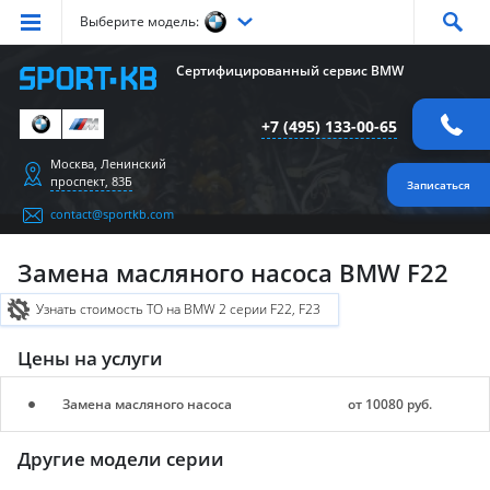
Выберите модель:
Серия
1
Серия
2
Серия
3
Серия
4
Серия
5
Сертифицированный сервис BMW
Серия
6
Серия
7
Серия
X1
Серия
X2
Серия
X3
+7 (495) 133-00-65
Серия
X4
Серия
X5
Серия
X6
Серия
Z4
Серия
M
Москва, Ленинский
проспект, 83Б
Записаться
contact@sportkb.com
Замена масляного насоса BMW F22
Узнать стоимость ТО на BMW 2 серии F22, F23
Цены на услуги
Замена масляного насоса
от 10080 руб.
Другие модели серии