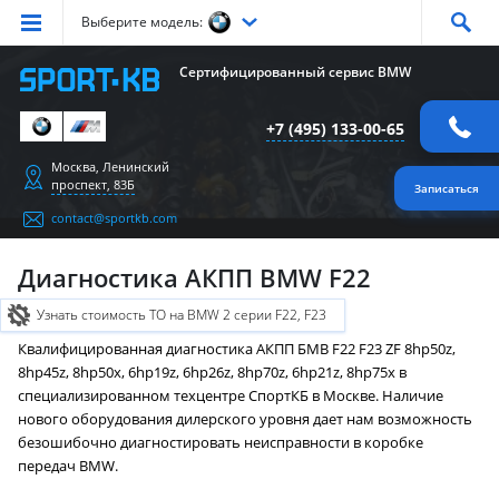
Выберите модель:
Серия
1
Серия
2
Серия
3
Серия
4
Серия
5
Сертифицированный сервис BMW
Серия
6
Серия
7
Серия
X1
Серия
X2
Серия
X3
+7 (495) 133-00-65
Серия
X4
Серия
X5
Серия
X6
Серия
Z4
Серия
M
Москва, Ленинский
проспект, 83Б
Записаться
contact@sportkb.com
Диагностика АКПП BMW F22
Узнать стоимость ТО на BMW 2 серии F22, F23
Квалифицированная диагностика АКПП БМВ F22 F23 ZF 8hp50z,
8hp45z, 8hp50x, 6hp19z, 6hp26z, 8hp70z, 6hp21z, 8hp75x в
специализированном техцентре СпортКБ в Москве. Наличие
нового оборудования дилерского уровня дает нам возможность
безошибочно диагностировать неисправности в коробке
передач BMW.