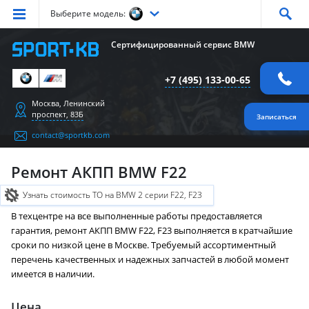
Выберите модель:
Серия
1
Серия
2
Серия
3
Серия
4
Серия
5
Сертифицированный сервис BMW
Серия
6
Серия
7
Серия
X1
Серия
X2
Серия
X3
+7 (495) 133-00-65
Серия
X4
Серия
X5
Серия
X6
Серия
Z4
Серия
M
Москва, Ленинский
проспект, 83Б
Записаться
contact@sportkb.com
Ремонт АКПП BMW F22
Узнать стоимость ТО на BMW 2 серии F22, F23
В техцентре на все выполненные работы предоставляется
гарантия, ремонт АКПП BMW F22, F23 выполняется в кратчайшие
сроки по низкой цене в Москве. Требуемый ассортиментный
перечень качественных и надежных запчастей в любой момент
имеется в наличии.
Цена