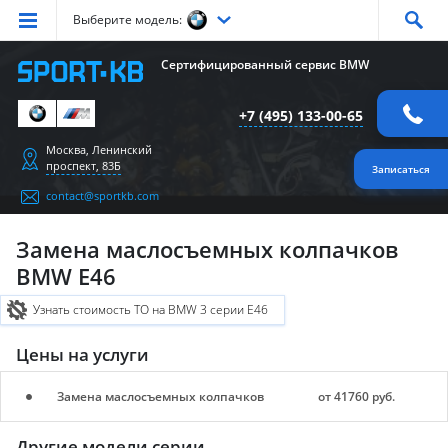
Выберите модель:
Серия
1
Серия
2
Серия
3
Серия
4
Серия
5
Сертифицированный сервис BMW
Серия
6
Серия
7
Серия
X1
Серия
X2
Серия
X3
+7 (495) 133-00-65
Серия
X4
Серия
X5
Серия
X6
Серия
Z4
Серия
M
Москва, Ленинский
проспект, 83Б
Записаться
contact@sportkb.com
Замена маслосъемных колпачков
BMW E46
Узнать стоимость ТО на BMW 3 серии E46
Цены на услуги
Замена маслосъемных колпачков
от 41760 руб.
Другие модели серии