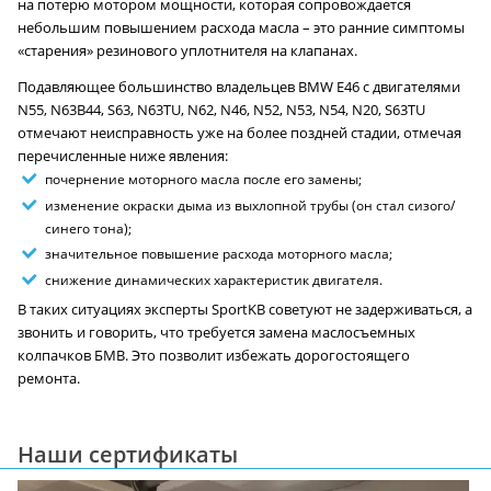
на потерю мотором мощности, которая сопровождается
небольшим повышением расхода масла – это ранние симптомы
«старения» резинового уплотнителя на клапанах.
Подавляющее большинство владельцев BMW E46 с двигателями
N55, N63B44, S63, N63TU, N62, N46, N52, N53, N54, N20, S63TU
отмечают неисправность уже на более поздней стадии, отмечая
перечисленные ниже явления:
почернение моторного масла после его замены;
изменение окраски дыма из выхлопной трубы (он стал сизого/
синего тона);
значительное повышение расхода моторного масла;
снижение динамических характеристик двигателя.
В таких ситуациях эксперты SportKB советуют не задерживаться, а
звонить и говорить, что требуется замена маслосъемных
колпачков БМВ. Это позволит избежать дорогостоящего
ремонта.
Наши сертификаты