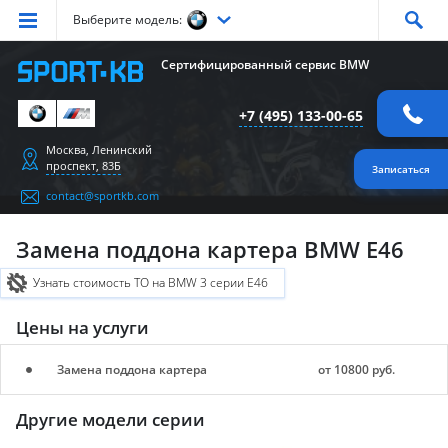
Выберите модель:
Серия
1
Серия
2
Серия
3
Серия
4
Серия
5
Сертифицированный сервис BMW
Серия
6
Серия
7
Серия
X1
Серия
X2
Серия
X3
+7 (495) 133-00-65
Серия
X4
Серия
X5
Серия
X6
Серия
Z4
Серия
M
Москва, Ленинский
проспект, 83Б
Записаться
contact@sportkb.com
Замена поддона картера BMW E46
Узнать стоимость ТО на BMW 3 серии E46
Цены на услуги
Замена поддона картера
от 10800 руб.
Другие модели серии