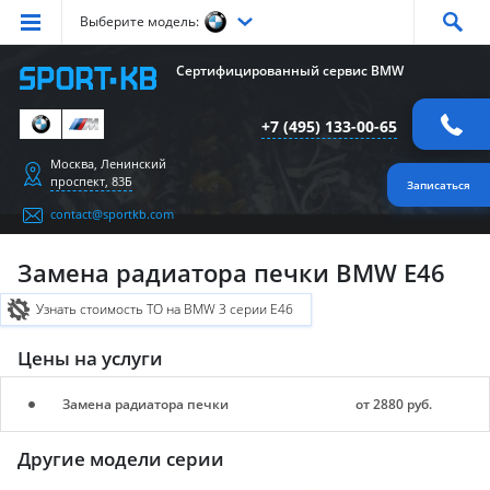
Выберите модель:
Серия
1
Серия
2
Серия
3
Серия
4
Серия
5
Сертифицированный сервис BMW
Серия
6
Серия
7
Серия
X1
Серия
X2
Серия
X3
+7 (495) 133-00-65
Серия
X4
Серия
X5
Серия
X6
Серия
Z4
Серия
M
Москва, Ленинский
проспект, 83Б
Записаться
contact@sportkb.com
Замена радиатора печки BMW E46
Узнать стоимость ТО на BMW 3 серии E46
Цены на услуги
Замена радиатора печки
от 2880 руб.
Другие модели серии