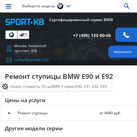
Выберите модель:
Серия
1
Серия
2
Серия
3
Серия
4
Серия
5
Сертифицированный сервис BMW
Серия
6
Серия
7
Серия
X1
Серия
X2
Серия
X3
+7 (495) 133-00-65
Серия
X4
Серия
X5
Серия
X6
Серия
Z4
Серия
M
Москва, Ленинский
проспект, 83Б
Записаться
contact@sportkb.com
Ремонт ступицы BMW E90 и E92
Узнать стоимость ТО на BMW 3 серии E90, E91, E92, E93
Цены на услуги
Ремонт ступицы
от 4080 руб.
Другие модели серии